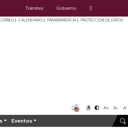
Trámites
Gobierno
|
|
|
CORREO
CALENDARIO
TRANSPARENCIA
PROTECCIÓN DE DATOS
A+
A-
A
s
Eventos