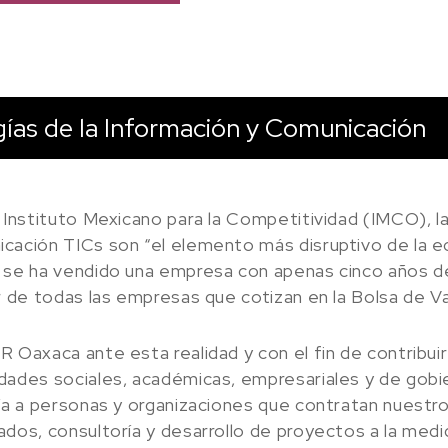
gías de la Información y Comunicación
l Instituto Mexicano para la Competitividad (IMCO), l
cación TICs son “el elemento más disruptivo de la 
 se ha vendido una empresa con apenas cinco años de
r de todas las empresas que cotizan en la Bolsa de Va
 Oaxaca ante esta realidad y con el fin de contribuir
dades sociales, académicas, empresariales y de gobie
ía a personas y organizaciones que contratan nuestros
ados, consultoría y desarrollo de proyectos a la medi