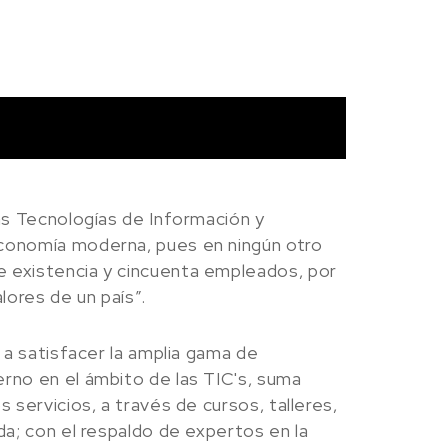
as Tecnologías de Información y
economía moderna, pues en ningún otro
 existencia y cincuenta empleados, por
lores de un país”.
 a satisfacer la amplia gama de
rno en el ámbito de las TIC's, suma
 servicios, a través de cursos, talleres,
da; con el respaldo de expertos en la