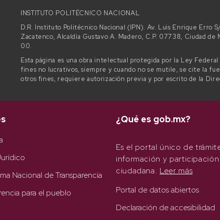
INSTITUTO POLITÉCNICO NACIONAL
D.R. Instituto Politécnico Nacional (IPN). Av. Luis Enrique Erro
Zacatenco, Alcaldía Gustavo A. Madero, C.P. 07738, Ciudad d
00.
Esta página es una obra intelectual protegida por la Ley Federa
fines no lucrativos, siempre y cuando no se mutile, se cite la fu
otros fines, requiere autorización previa y por escrito de la Dir
es
¿Qué es gob.mx?
a
Es el portal único de trámit
urídico
información y participación
ciudadana.
Leer más
rma Nacional de Transparencia
Portal de datos abiertos
rencia para el pueblo
Declaración de accesibilidad