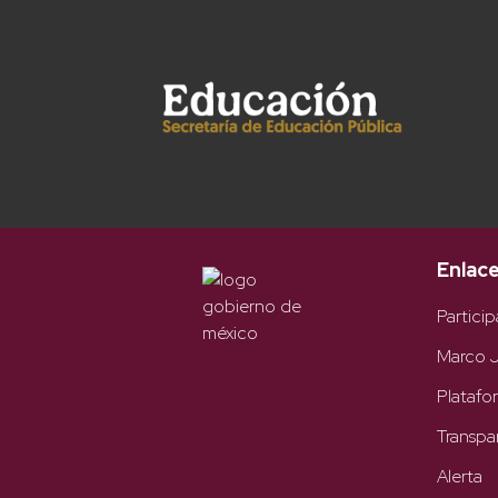
Enlac
Particip
Marco J
Platafo
Transpa
Alerta