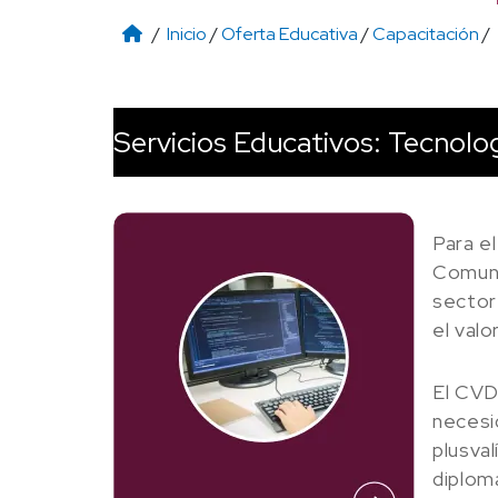
/
Inicio
/
Oferta Educativa
/
Capacitación
/
Servicios Educativos: Tecnolo
Para e
Comuni
sector
el valo
El CVDR
necesi
plusval
diplom