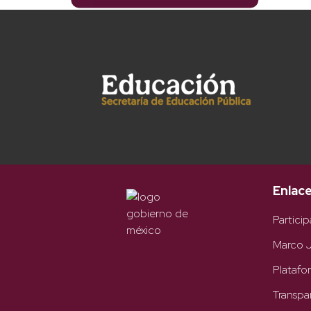
Enlac
Particip
Marco J
Platafo
Transpa