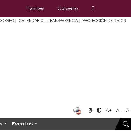
Trámites
Gobierno
|
|
|
CORREO
CALENDARIO
TRANSPARENCIA
PROTECCIÓN DE DATOS
A+
A-
A
s
Eventos