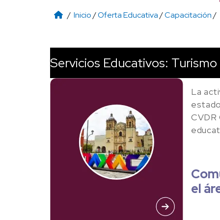
/
Inicio
/
Oferta Educativa
/
Capacitación
/
Servicios Educativos: Turismo
La act
estado 
CVDR O
educat
Comu
el á