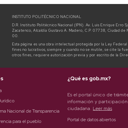
INSTITUTO POLITÉCNICO NACIONAL
D.R. Instituto Politécnico Nacional (IPN). Av. Luis Enrique Erro
Zacatenco, Alcaldía Gustavo A. Madero, C.P. 07738, Ciudad d
00.
Esta página es una obra intelectual protegida por la Ley Federa
fines no lucrativos, siempre y cuando no se mutile, se cite la fu
otros fines, requiere autorización previa y por escrito de la Dir
es
¿Qué es gob.mx?
a
Es el portal único de trámit
urídico
información y participación
ciudadana.
Leer más
rma Nacional de Transparencia
Portal de datos abiertos
rencia para el pueblo